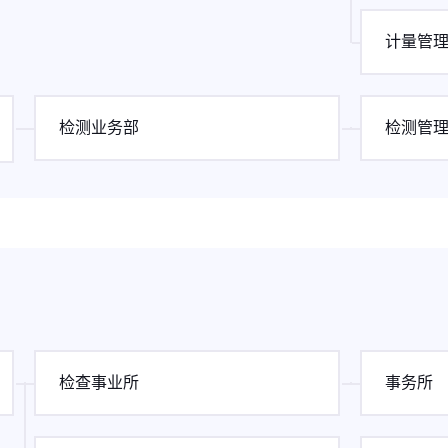
计量管
检测业务部
检测管
检查事业所
事务所