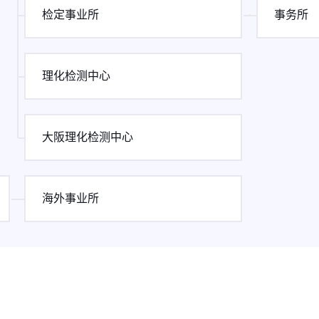
检定事业所
事务所
理化检测中心
大阪理化检测中心
海外事业所