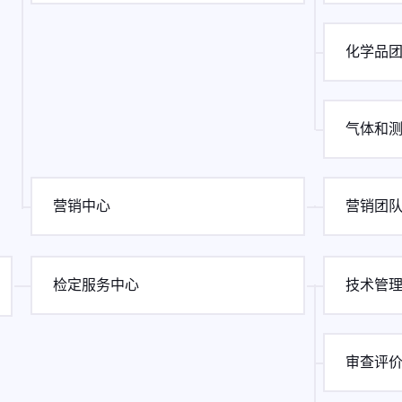
化学品
气体和
营销中心
营销团
检定服务中心
技术管
审查评