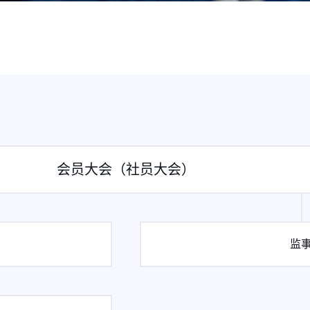
检测分析与
会员大会（社员大会）
监