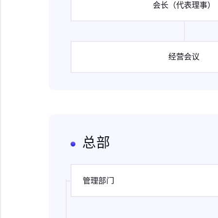
会长（代表理事）
经营会议
总部
门
管理部