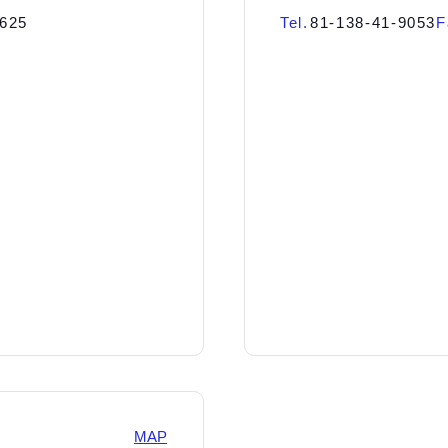
5625
Tel.
81-138-41-9053
F
MAP