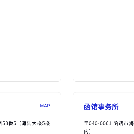
MAP
函馆事务所
丁目58番5（海陆大楼5楼
〒040-0061 函
内）