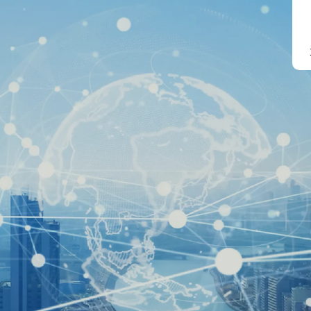
般社团法人 日本海事检定协会
协会概要
船积计量等）
损害检验
组织结构图
进出口货物
可持续发展
业务
碳中和