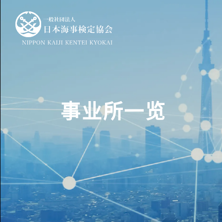
一
事业所一览
业务内容
协会介绍
业务内容首页
协会介绍首页
法定检验（危险品和
事业所一览
船舶相关业务
企业治理措施
测量和计量相关业务